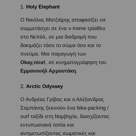
Holy Elephant
Ο Νικόλας Ματζιάρης αποφασίζει να
συμμετάσχει σε ένα x-treme τρίαθλο
στο Νεπάλ, σε μια διαδρομή που
δοκιμάζει τόσο το σώμα όσο και το
πνεύμα. Μια παραγωγή των
Okay,nice!
, σε κινηματογράφηση του
Εμμανουήλ Αρμουτάκη
.
Arctic Odyssey
Ο Ανδρέας Γρίβας και ο Αλέξανδρος
Σαμπάνης ξεκινούν ένα bike-packing /
surf ταξίδι στη Νορβηγία, διασχίζοντας
εντυπωσιακά τοπία και
αντιμετωπίζοντας σωματικές και