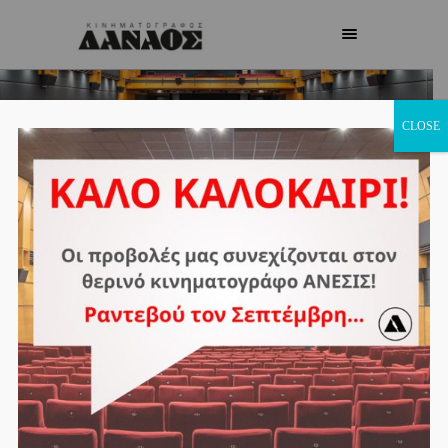
ΣΧΕΤΙΚΑ ΜΕ
CLOSE
ΕΜΑΣ
Ο κινηματογράφος ΔΑΝΑΟΣ, στη
Λεωφόρο Κηφισίας 109, λειτουργεί
αδιάκοπα από το 1972 και παραμένει,
σταθερά, ένα από τα πιο αναγνωρίσιμα
σινεμά της Αθήνας. Από την πρώτη του