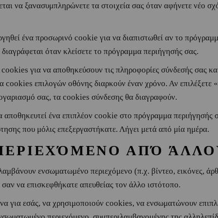
ζεται να ξανασυμπληρώνετε τα στοιχεία σας όταν αφήνετε νέο σχό
ργηθεί ένα προσωρινό cookie για να διαπιστωθεί αν το πρόγραμ
 διαγράφεται όταν κλείσετε το πρόγραμμα περιήγησής σας.
cookies για να αποθηκεύσουν τις πληροφορίες σύνδεσής σας και
α cookies επιλογών οθόνης διαρκούν έναν χρόνο. Αν επιλέξετε 
λογαριασμό σας, τα cookies σύνδεσης θα διαγραφούν.
θα αποθηκευτεί ένα επιπλέον cookie στο πρόγραμμα περιήγησής σ
τησης που μόλις επεξεργαστήκατε. Λήγει μετά από μία ημέρα.
ΕΡΙΕΧΌΜΕΝΟ ΑΠΌ ΆΛΛΟ
ιλαμβάνουν ενσωματωμένο περιεχόμενο (π.χ. βίντεο, εικόνες, άρ
ο σαν να επισκεφθήκατε απευθείας τον άλλο ιστότοπο.
ένα για εσάς, να χρησιμοποιούν cookies, να ενσωματώνουν επιπ
νσωματωμένο περιεχόμενο, συμπεριλαμβανομένης της αλληλεπίδρ