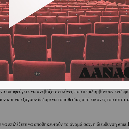
anaoscinema.gr
.
οπο, συλλέγουμε τα δεδομένα που εμφανίζονται στη φόρμα σχολίω
ια να βοηθήσουμε στον εντοπισμό ανεπιθύμητων μηνυμάτων (spa
γείται από τη διεύθυνση email σας (γνωστή και ως hash) μπορε
ήτου της υπηρεσίας Gravatar είναι διαθέσιμη εδώ:
https://automa
 ορατή στο κοινό στο πλαίσιο του σχολίου σας.
ι να αποφεύγετε να ανεβάζετε εικόνες που περιλαμβάνουν ενσω
υν και να εξάγουν δεδομένα τοποθεσίας από εικόνες του ιστότο
 να επιλέξετε να αποθηκευτούν το όνομά σας, η διεύθυνση email 