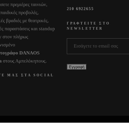
σετε πρεμιέρες ταινιών,
210 6922655
 παιδικές προβολές,
ές βραδιές με θεατρικές,
ΓΡΑΦΤΕΙΤΕ ΣΤΟ
ές παραστάσεις και standup
NEWSLETTER
 στον πλήρως
νισμένο
ατογράφο DANAOS
a
στους Αμπελόκηπους.
ΤΕ ΜΑΣ ΣΤΑ SOCIAL
All Rights Reserved © 2025