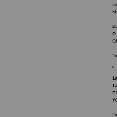
Σκ
Μ
2
Ο
O
Σκ
19
Τ
Π
Y
Σκ