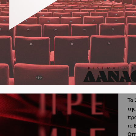
Π
Το 
Αθή
31η
Οκ
τις
ξεχ
καλ
Το 
της
πρα
το
Ε
Οπτ