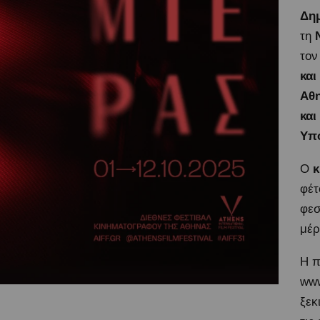
Δη
τη
το
και
Αθ
και
Υπο
Ο
κ
φέτ
φεσ
μέρ
Η π
www
ξεκ