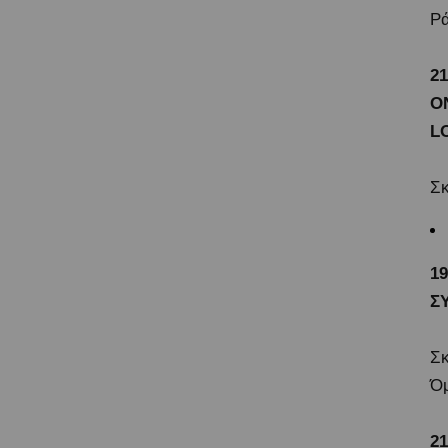
Ρά
21
Ο
L
Σκ
19
Σ
Σκ
Ό
2