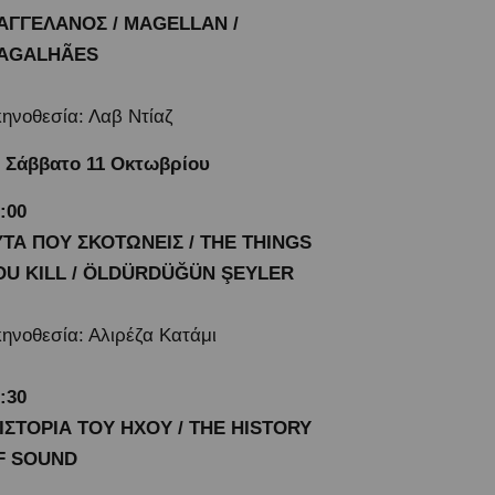
ΑΓΓΕΛΑΝΟΣ / MAGELLAN /
AGALHÃES
ηνοθεσία: Λαβ Ντίαζ
Σάββατο 11 Οκτωβρίου
9:00
ΥΤΑ ΠΟΥ ΣΚΟΤΩΝΕΙΣ / THE THINGS
OU KILL / ÖLDÜRDÜĞÜN ŞEYLER
ηνοθεσία: Αλιρέζα Κατάμι
:30
 ΙΣΤΟΡΙΑ ΤΟΥ ΗΧΟΥ / THE HISTORY
F SOUND