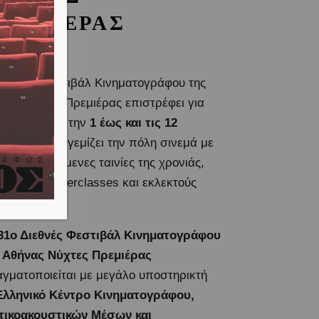
ΡΕΜΙΕΡΑΣ
Διεθνές Φεστιβάλ Κινηματογράφου της
νας Νύχτες Πρεμιέρας επιστρέφει για
 χρονιά από την
1 έως και τις 12
τωβρίου
και γεμίζει την πόλη σινεμά με
 πιο αναμενόμενες ταινίες της χρονιάς,
ωριστά Masterclasses και εκλεκτούς
εσμένους.
31ο Διεθνές Φεστιβάλ Κινηματογράφου
 Αθήνας Νύχτες Πρεμιέρας
γματοποιείται με μεγάλο υποστηρικτή
λληνικό Κέντρο Κινηματογράφου,
ικοακουστικών Μέσων και