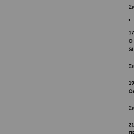
Σκ
17
O
SI
Σκ
1
Ο
Σκ
2
Π