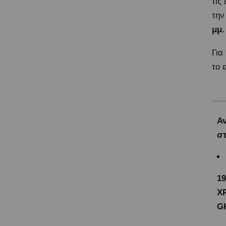
τις
τη
μμ.
Για
το 
Α
σ
19
Χ
G