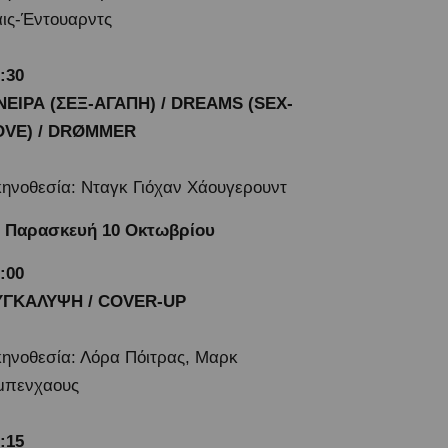
ις-Έντουαρντς
:30
ΝΕΙΡΑ (ΣΕΞ-ΑΓΑΠΗ) / DREAMS (SEX-
OVE) / DRØMMER
ηνοθεσία: Νταγκ Γιόχαν Χάουγερουντ
Παρασκευή 10 Οκτωβρίου
:00
ΥΓΚΑΛΥΨΗ / COVER-UP
ηνοθεσία: Λόρα Πόιτρας, Μαρκ
μπενχαους
1:15