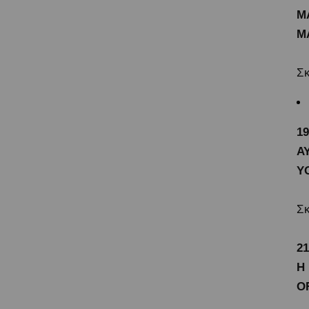
Μ
M
Σκ
1
Α
Y
Σκ
21
Η
O