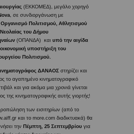
μιουργίας
(ΕΚΚΟΜΕΔ),
μεγάλο χορηγό
Nova
, σε συνδιοργάνωση με
ν
Οργανισμό Πολιτισμού, Αθλητισμού
 Νεολαίας του Δήμου
ηναίων
(ΟΠΑΝΔΑ)
και
υπό την αιγίδα
 οικονομική υποστήριξη του
υργείου Πολιτισμού.
ινηματογράφος ΔΑΝΑΟΣ
στηρίζει και
ος το αγαπημένο κινηματογραφικό
τιβάλ και για ακόμα μια χρονιά γίνεται
ος της κινηματογραφικής αυτής γιορτής!
ροπώληση των εισιτηρίων (από το
.aiff.gr
και τo
more.com
διαδικτυακά) θα
ινήσει την
Πέμπτη, 25 Σεπτεμβρίου
για