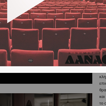
Stu
Θαν
κιν
Η τ
Κοι
Σύ
Ένα
του
δια
Αθή
κλη
επι
θρα
και
το 