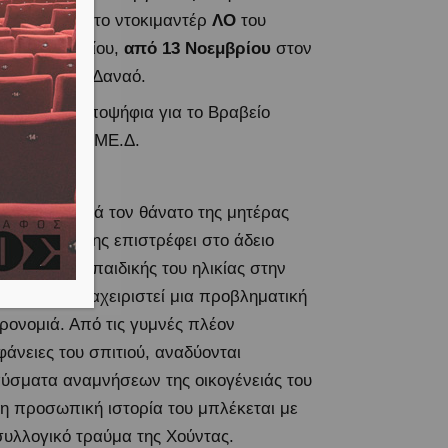
dioBauhaus, το ντοκιμαντέρ
ΛΟ
του
άση Βασιλείου,
από 13 Νοεμβρίου
στον
ηματογράφο Δαναό.
αινία είναι υποψήφια για το Βραβείο
νού Ε.Κ.Κ.Ο.ΜΕ.Δ.
νοψη
ν χρόνο μετά τον θάνατο της μητέρας
, ο σκηνοθέτης επιστρέφει στο άδειο
μέρισμα της παιδικής του ηλικίας στην
να για να διαχειριστεί μια προβληματική
ρονομιά. Από τις γυμνές πλέον
φάνειες του σπιτιού, αναδύονται
ύσματα αναμνήσεων της οικογένειάς του
 η προσωπική ιστορία του μπλέκεται με
συλλογικό τραύμα της Χούντας.