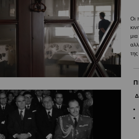
Οι 
κιν
μια
αλλ
της
Π
Δ