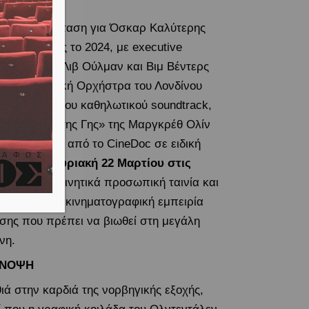
βηγική πρόταση για Όσκαρ Καλύτερης
θνούς Ταινίας το 2024, με executive
ducers τους Λιβ Ούλμαν και Βιμ Βέντερς
 τη Συμφωνική Ορχήστρα του Λονδίνου
ν εκτέλεση του καθηλωτικού soundtrack,
«Τραγούδια της Γης» της Μαργκρέθ Ολίν
ουσιάζονται από το CineDoc σε ειδική
βολή την
Κυριακή 22 Μαρτίου στις
00.
Μια συγκινητικά προσωπική ταινία και
τόχρονα μια κινηματογραφική εμπειρία
σης που πρέπει να βιωθεί στη μεγάλη
νη.
ΥΝΟΨΗ
ιά στην καρδιά της νορβηγικής εξοχής,