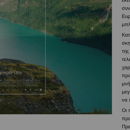
εκε
συν
Ευρ
μπλ
Κατ
σκη
της
τελ
χαρ
προ
μνή
μεγ
να 
Οι 
πρα
Πρε