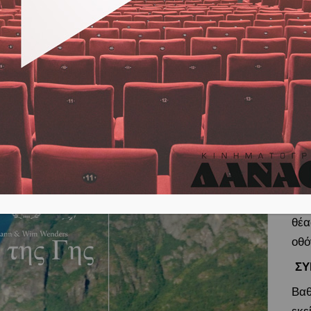
Νορ
Διε
pro
και
στη
τα 
παρ
προ
16.
ταυ
θέα
οθό
Σ
Βαθ