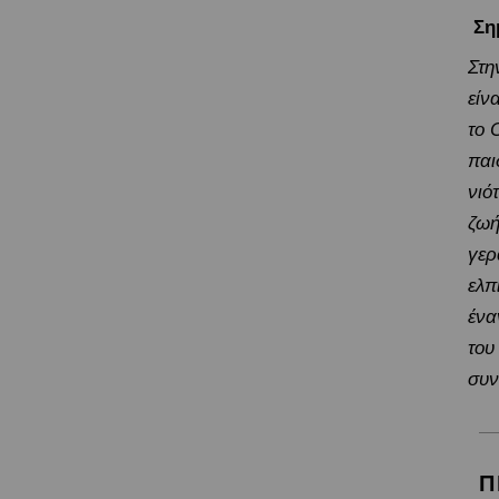
Ση
Στη
είν
το 
παι
νιό
ζωή
γερ
ελπ
ένα
του
συν
Π