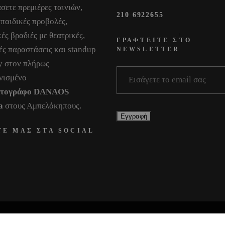
σετε πρεμιέρες ταινιών,
210 6922655
 παιδικές προβολές,
ές βραδιές με θεατρικές,
ΓΡΑΦΤΕΙΤΕ ΣΤΟ
ές παραστάσεις και standup
NEWSLETTER
 στον πλήρως
νισμένο
ατογράφο DANAOS
a
στους Αμπελόκηπους.
ΤΕ ΜΑΣ ΣΤΑ SOCIAL
All Rights Reserved © 2025