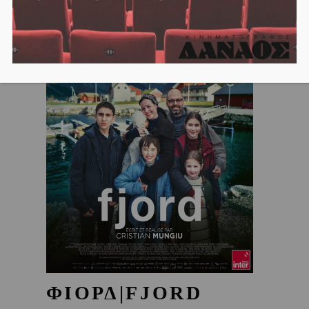
ΦΙΟΡΔ|FJORD