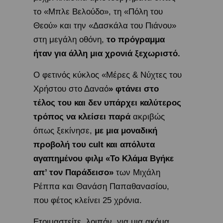
το «Μπλε Βελούδο», τη «Πόλη του
Θεού» και την «Δασκάλα του Πιάνου»
στη μεγάλη οθόνη,
το πρόγραμμα
ήταν για άλλη μια χρονιά ξεχωριστό.
Ο φετινός κύκλος «Μέρες & Νύχτες του
Χρήστου στο Δαναό
» φτάνει στο
τέλος του και δεν υπάρχει καλύτερος
τρόπος να κλείσει παρά
ακριβώς
όπως ξεκίνησε,
με μια μοναδική
προβολή του cult και απόλυτα
αγαπημένου φιλμ «Το Κλάμα Βγήκε
απ’ τον Παράδεισο»
των Μιχάλη
Ρέππα και Θανάση Παπαθανασίου,
που φέτος κλείνει 25 χρόνια.
Ετοιμαστείτε, λοιπόν, για μια ακόμα