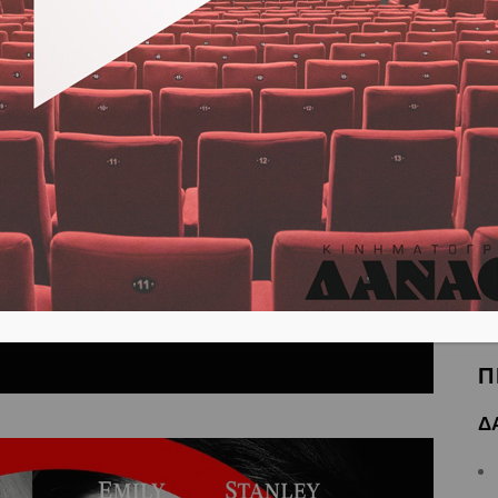
Η π
και
το 
αντ
Τσά
δια
επι
*Με
Π
Δ