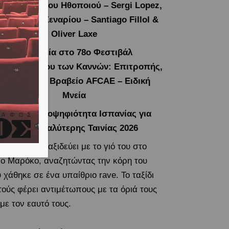
e, Ευρωπαίου Ηθοποιού – Sergi Lopez,
ρωπαϊκού Σεναρίου – Santiago Fillol &
Oliver Laxe
3 Βραβεία στο 78ο Φεστιβάλ
ηματογράφου των Καννών: Επιτροπής,
Soundtrack, Βραβείο AFCAE – Ειδική
Μνεία
Επίσημη υποψηφιότητα Ισπανίας για
Όσκαρ Καλύτερης Ταινίας 2026
ς πατέρας ταξιδεύει με το γιό του στο
ιο Μαρόκο, αναζητώντας την κόρη του
 χάθηκε σε ένα υπαίθριο rave. Το ταξίδι
τούς φέρει αντιμέτωπους με τα όριά τους
 με τον εαυτό τους.