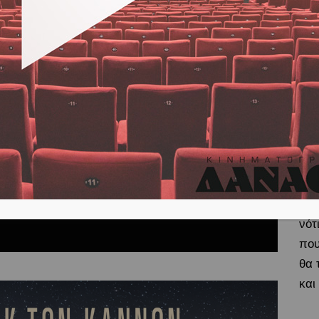
Lax
Ευ
Κιν
Ένα
νότ
που
θα 
και