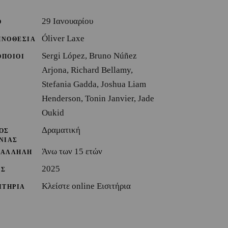
29 Ιανουαρίου
Ο
Óliver Laxe
ΗΝΟΘΕΣΙΑ
Sergi López, Bruno Núñez
ΟΠΟΙΟΙ
Arjona, Richard Bellamy,
Stefania Gadda, Joshua Liam
Henderson, Tonin Janvier, Jade
Oukid
Δραματική
ΟΣ
ΝΙΑΣ
Άνω των 15 ετών
ΤΑΛΛΗΛΗ
2025
ΟΣ
Κλείστε online Εισιτήρια
ΙΤΗΡΙΑ