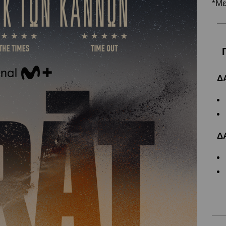
*Με
Δ
Δ