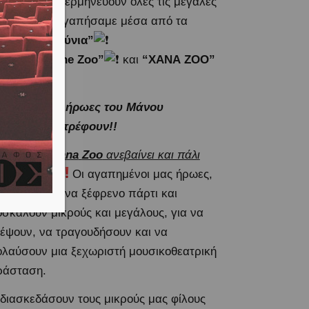
Xana Zoo
ερμηνεύουν όλες τις μεγάλες
τυχίες που αγαπήσαμε μέσα από τα
jects
“Ζουζούνια”
Mazoo
and
the
Zoo”
και
“
XANA
ZOO”
αγαπημένοι ήρωες του Μάνου
ειάδη επιστρέφουν!!
αρέα των
Xana
Zoo
ανεβαίνει και πάλι
ν σκηνή.
Οι αγαπημένοι μας ήρωες,
ργανώνουν ένα ξέφρενο πάρτι και
σκαλούν μικρούς και μεγάλους, για να
έψουν, να τραγουδήσουν και να
λαύσουν μια ξεχωριστή μουσικοθεατρική
ράσταση.
διασκεδάσουν τους μικρούς μας φίλους