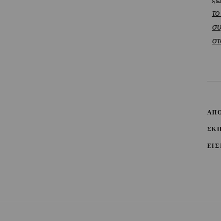
το
συ
στ
ΑΠ
ΣΚ
ΕΙΣ