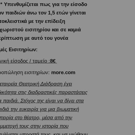
 * Υπενθυμίζεται πως για την είσοδο
ν παιδιών άνω τον 1,5 ετών γίνεται
οκλειστικά με την επίδειξη
χωριστού εισιτηρίου και σε καμιά
ρίπτωση με αυτό του γονέα
μές Εισιτηρίων:
νική είσοδος / ταμείο :
8€
οπώληση εισιτηρίων:
more.com
εταιρεία Θεατρική Διάδραση έχει
δικότητα στις διαδραστικές παραστάσεις
α παιδιά. Στόχος της είναι να δίνει στα
ιδιά την ευκαιρία για μια βιωματική
πειρία στο θέατρο, μέσα από την
μμετοχή τους στην ιστορία που
τυλίγεται μπροστά τους, και να νιώθουν