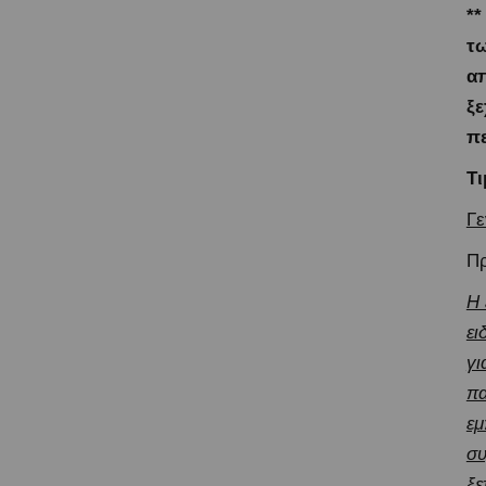
**
τω
απ
ξε
πε
Τι
Γε
Πρ
Η 
ει
γι
πα
εμ
συ
ξε