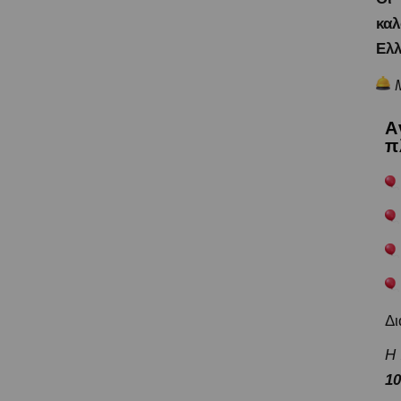
καλ
Ελλ
Α
π
Δι
Η 
10