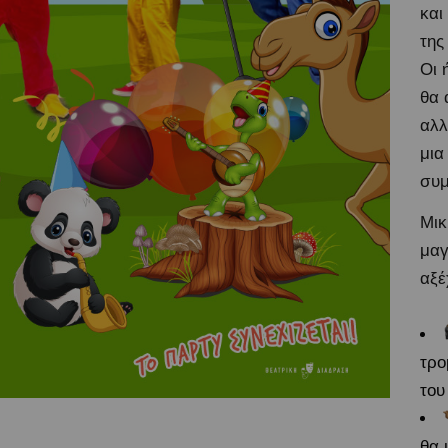
και
της
Οι 
θα 
αλλ
μια
συμ
Μικ
μαγ
αξέ
τρο
του
θα 