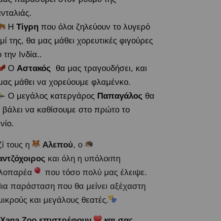
νταλιάς.
Η
Τίγρη
που όλοι ζηλεύουν το λυγερό
μί της, θα μας μάθει χορευτικές φιγούρες
 την Ινδία..
Ο
Αστακός
θα μας τραγουδήσει, και
μας μάθει να χορεύουμε φλαμένκο.
Ο μεγάλος κατεργάρος
Παπαγάλος
θα
 βάλει να καθίσουμε στο πρώτο το
νίο.
ί τους η
Αλεπού
, ο
αντζόχοιρος
και όλη η υπόλοιπη
ελοπαρέα
που τόσο πολύ μας έλειψε.
ια παράσταση που θα μείνει αξέχαστη
μικρούς και μεγάλους θεατές.
Xana
Zoo επιστρέφουν
και σας