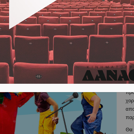
Οι
επι
pro
,
“
Οι 
Βαφ
Η π
στη
διο
προ
χορ
απο
πα
Θα 