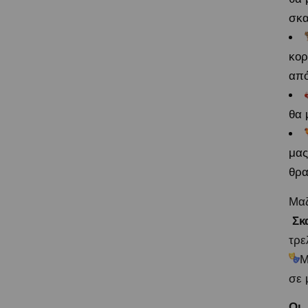
σκα
κορ
από
θα 
μας
θρα
Μαζ
Σκ
τρ
Μ
σε 
Οι