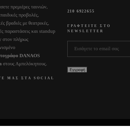
σετε πρεμιέρες ταινιών,
210 6922655
 παιδικές προβολές,
ές βραδιές με θεατρικές,
ΓΡΑΦΤΕΙΤΕ ΣΤΟ
ές παραστάσεις και standup
NEWSLETTER
 στον πλήρως
νισμένο
ατογράφο DANAOS
a
στους Αμπελόκηπους.
ΤΕ ΜΑΣ ΣΤΑ SOCIAL